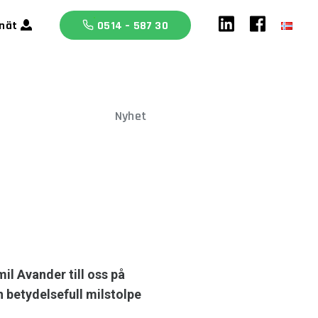
anät
0514 – 587 30
Nyhet
il Avander till oss på
 betydelsefull milstolpe