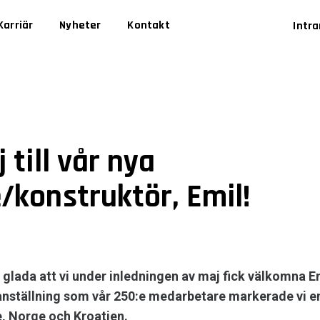
Karriär
Nyheter
Kontakt
Intr
 till vår nya
/konstruktör, Emil!
 glada att vi under inledningen av maj fick välkomna Em
nställning som vår 250:e medarbetare markerade vi en
ge, Norge och Kroatien.