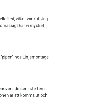
efteå, vilket var kul. Jag
etsmässigt har vi mycket
i ”pipen” hos Linjemontage
t renovera de senaste fem
tionen är att komma ut och