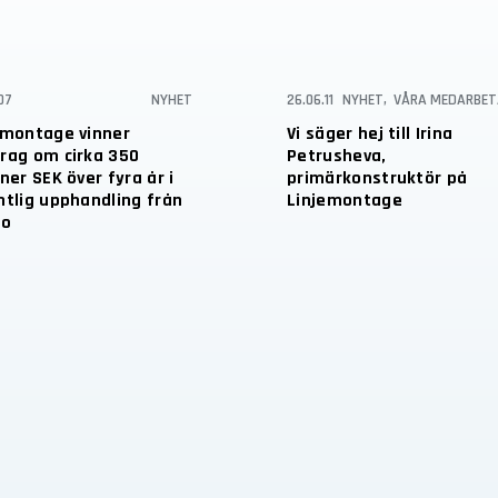
07
NYHET
26.06.11
NYHET
,
VÅRA MEDARBET
emontage vinner
Vi säger hej till Irina
rag om cirka 350
Petrusheva,
ner SEK över fyra år i
primärkonstruktör på
ntlig upphandling från
Linjemontage
io