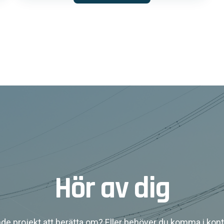
Hör av dig
de projekt att berätta om? Eller behöver du komma i kont