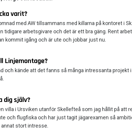
cka varit?
komnad med AW tillsammans med killarna på kontoret i Skell
ån tidigare arbetsgivare och det är ett bra gäng. Rent arb
dan kommit igång och är ute och jobbar just nu.
ill Linjemontage?
ad och kände att det fanns så många intressanta projekt 
tå.
a dig själv?
en villa i Ursviken utanför Skellefteå som jag hållit på at
a ute och flugfiska och har just tagit jägarexamen så ambi
 annat stort intresse.