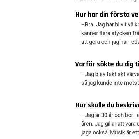
Hur har din första ve
–Bra! Jag har blivit väl
känner flera stycken fr
att göra och jag har re
Varför sökte du dig t
–Jag blev faktiskt värv
så jag kunde inte mots
Hur skulle du beskriv
–Jag är 30 år och bor i 
åren. Jag gillar att var
jaga också. Musik är ett