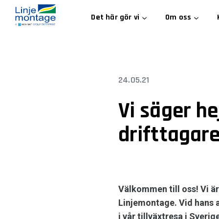
Skip
Det här gör vi
Om oss
to
content
24.05.21
Vi säger hej
drifttagare
Välkommen till oss! Vi är
Linjemontage. Vid hans a
i vår tillväxtresa i Sveri