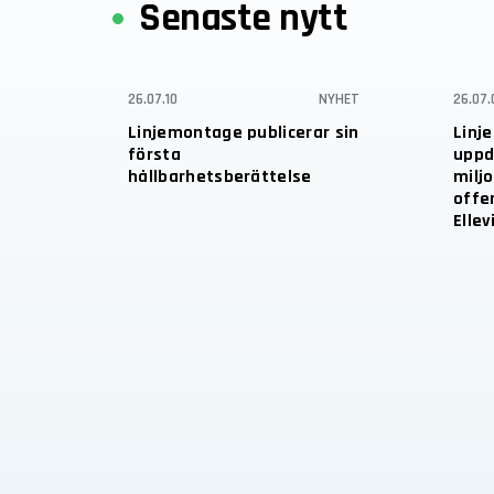
Senaste nytt
26.07.10
NYHET
26.07.
Linjemontage publicerar sin
Linj
första
uppd
hållbarhetsberättelse
miljo
offe
Ellev