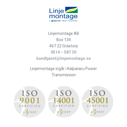
Linjemontage AB
Box 134
467 22 Grästorp
0514 – 587 30
kundtjanst@linjemontage.se
Linjemontage ingår i Kalpataru Power
Transmission