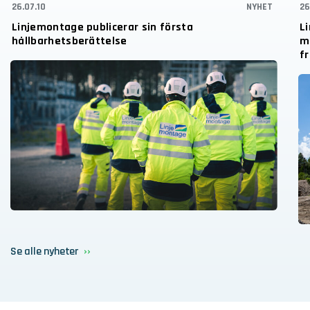
26.07.10
NYHET
26
Linjemontage publicerar sin första
L
hållbarhetsberättelse
mi
fr
Se alle nyheter