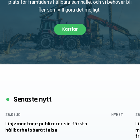
plats för framtidens hållbara samhälle, och vi behöver bli
fler som vill göra det möjligt.
Karriär
Senaste nytt
26.07.10
NYHET
26
Linjemontage publicerar sin första
L
hållbarhetsberättelse
mi
fr