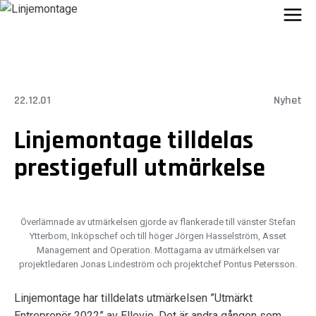
Skip
to
content
22.12.01
Nyhet
Linjemontage tilldelas
prestigefull utmärkelse
Överlämnade av utmärkelsen gjorde av flankerade till vänster Stefan
Ytterbom, Inköpschef och till höger Jörgen Hasselström, Asset
Management and Operation. Mottagarna av utmärkelsen var
projektledaren Jonas Lindeström och projektchef Pontus Petersson.
Linjemontage har tilldelats utmärkelsen ”Utmärkt
Entreprenör 2022” av Ellevio. Det är andra gången som