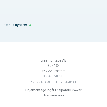
Se alle nyheter
Linjemontage AB
Box 134
467 22 Grästorp
0514 – 587 30
kundtjanst@linjemontage.se
Linjemontage ingår i Kalpataru Power
Transmission