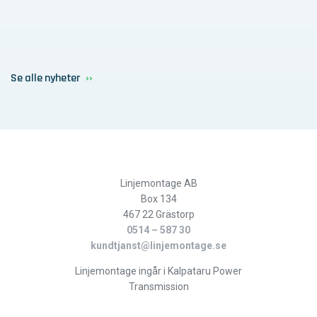
Se alle nyheter
Linjemontage AB
Box 134
467 22 Grästorp
0514 – 587 30
kundtjanst@linjemontage.se
Linjemontage ingår i Kalpataru Power
Transmission