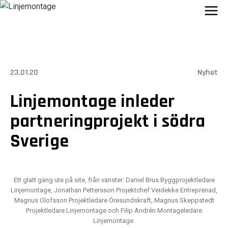
Skip
to
content
23.01.20
Nyhet
Linjemontage inleder
partneringprojekt i södra
Sverige
Ett glatt gäng ute på site, från vänster: Daniel Brus Byggprojektledare
Linjemontage, Jonathan Pettersson Projektchef Veidekke Entreprenad,
Magnus Olofsson Projektledare Öresundskraft, Magnus Skeppstedt
Projektledare Linjemontage och Filip Andrén Montageledare
Linjemontage.