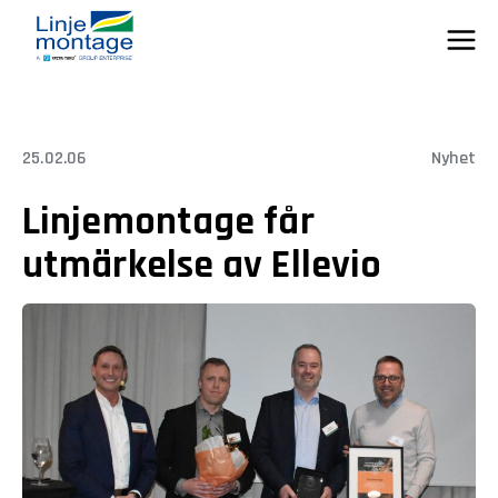
Skip
to
content
25.02.06
Nyhet
Linjemontage får
utmärkelse av Ellevio