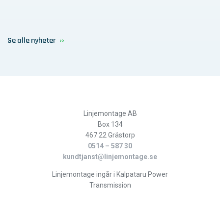
Se alle nyheter
Linjemontage AB
Box 134
467 22 Grästorp
0514 – 587 30
kundtjanst@linjemontage.se
Linjemontage ingår i Kalpataru Power
Transmission