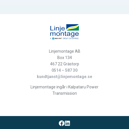
Linjemontage AB
Box 134
467 22 Grästorp
0514 – 587 30
kundtjanst@linjemontage.se
Linjemontage ingår i Kalpataru Power
Transmission