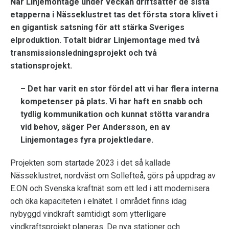
När Linjemontage under veckan driftsätter de sista
etapperna i Nässeklustret tas det första stora klivet i
en gigantisk satsning för att stärka Sveriges
elproduktion. Totalt bidrar Linjemontage med två
transmissionsledningsprojekt och två
stationsprojekt.
– Det har varit en stor fördel att vi har flera interna
kompetenser på plats. Vi har haft en snabb och
tydlig kommunikation och kunnat stötta varandra
vid behov, säger Per Andersson, en av
Linjemontages fyra projektledare.
Projekten som startade 2023 i det så kallade
Nässeklustret, nordväst om Sollefteå, görs på uppdrag av
E.ON och Svenska kraftnät som ett led i att modernisera
och öka kapaciteten i elnätet. I området finns idag
nybyggd vindkraft samtidigt som ytterligare
vindkraftsprojekt planeras. De nya stationer och