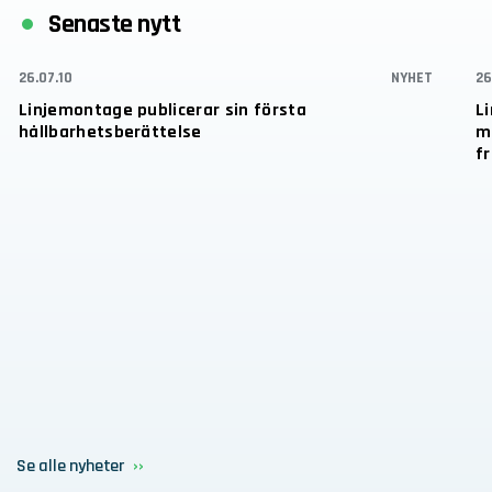
Senaste nytt
26.07.10
NYHET
26
Linjemontage publicerar sin första
L
hållbarhetsberättelse
mi
fr
Se alle nyheter