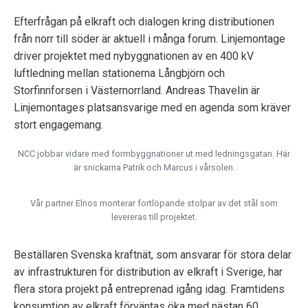
Efterfrågan på elkraft och dialogen kring distributionen
från norr till söder är aktuell i många forum. Linjemontage
driver projektet med nybyggnationen av en 400 kV
luftledning mellan stationerna Långbjörn och
Storfinnforsen i Västernorrland. Andreas Thavelin är
Linjemontages platsansvarige med en agenda som kräver
stort engagemang.
NCC jobbar vidare med formbyggnationer ut med ledningsgatan. Här
är snickarna Patrik och Marcus i vårsolen.
Vår partner Elnos monterar fortlöpande stolpar av det stål som
levereras till projektet.
Beställaren Svenska kraftnät, som ansvarar för stora delar
av infrastrukturen för distribution av elkraft i Sverige, har
flera stora projekt på entreprenad igång idag. Framtidens
konsumtion av elkraft förväntas öka med nästan 60