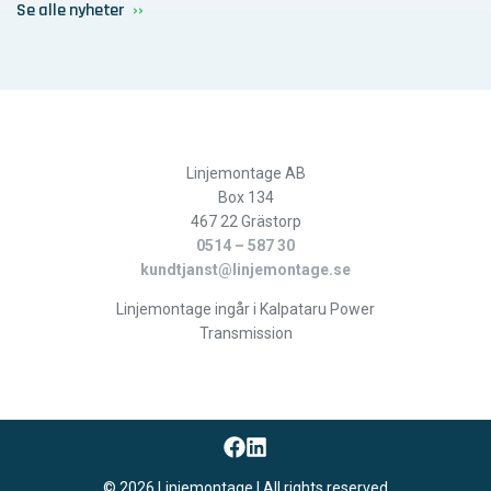
Se alle nyheter
Linjemontage AB
Box 134
467 22 Grästorp
0514 – 587 30
kundtjanst@linjemontage.se
Linjemontage ingår i Kalpataru Power
Transmission
© 2026 Linjemontage | All rights reserved